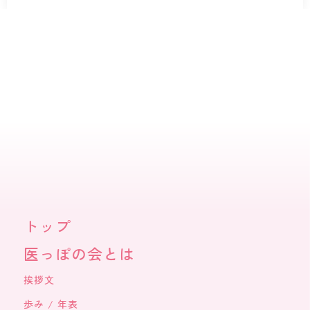
2025年5月クリニックリーダースタッフ研修を開催致
院長夫人の会
しました
皆さんこんにちは。 事務局の綿貫…
トップ
医っぽの会とは
挨拶文
歩み / 年表