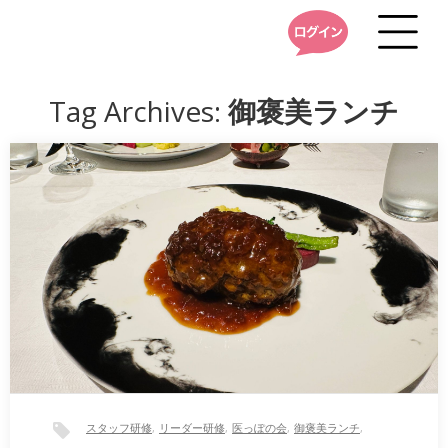
Tag Archives:
御褒美ランチ
スタッフ研修
,
リーダー研修
,
医っぽの会
,
御褒美ランチ
,